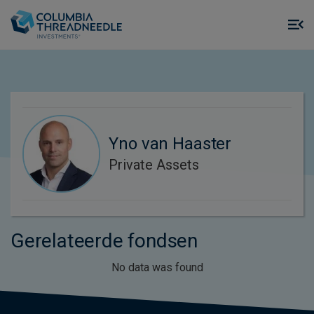
Skip to main content
M
m
o
Yno van Haaster
Private Assets
Gerelateerde fondsen
No data was found