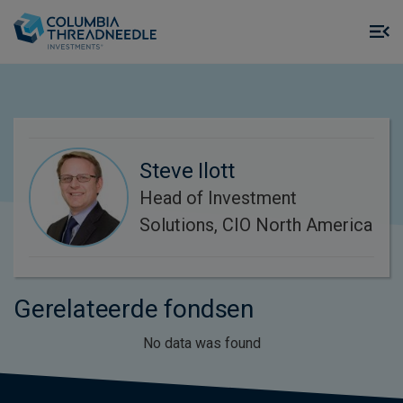
Skip to main content
M
m
o
Steve Ilott
Head of Investment
Solutions, CIO North America
Gerelateerde fondsen
No data was found