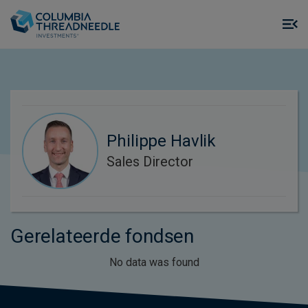
Skip to main content
M
m
o
Philippe Havlik
Sales Director
Gerelateerde fondsen
No data was found