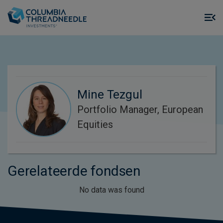
Skip to main content
M
m
o
Mine Tezgul
Portfolio Manager, European
Equities
Gerelateerde fondsen
No data was found