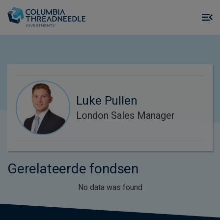
Skip to main content
M
m
o
Luke Pullen
London Sales Manager
Gerelateerde fondsen
No data was found