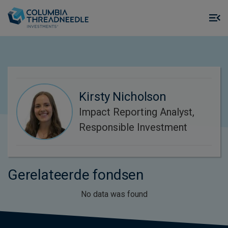
Skip to main content
M
m
o
Kirsty Nicholson
Impact Reporting Analyst,
Responsible Investment
Gerelateerde fondsen
No data was found