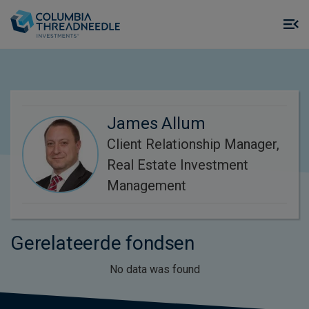
Skip to main content
M
m
o
James Allum
Client Relationship Manager,
Real Estate Investment
Management
Gerelateerde fondsen
No data was found