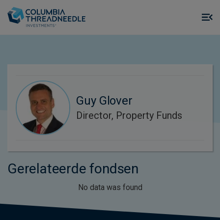
Skip to main content
M
m
o
Guy Glover
Director, Property Funds
Gerelateerde fondsen
No data was found