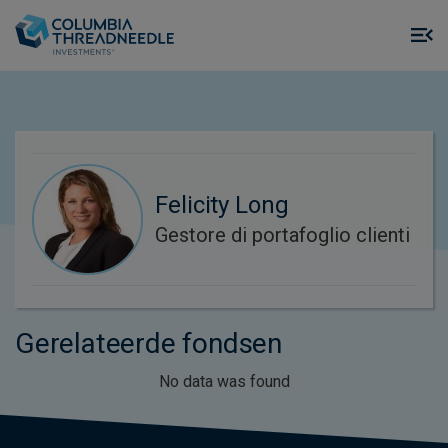
Skip to main content
M
m
o
Felicity Long
Gestore di portafoglio clienti
Gerelateerde fondsen
No data was found