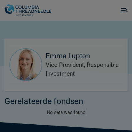
Skip to main content
M
m
o
Emma Lupton
Vice President, Responsible
Investment
Gerelateerde fondsen
No data was found