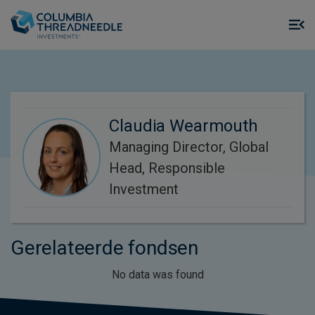
Skip to main content
M
m
o
Claudia Wearmouth
Managing Director, Global
Head, Responsible
Investment
Gerelateerde fondsen
No data was found