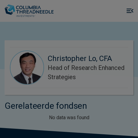
Skip to main content
M
m
o
Christopher Lo, CFA
Head of Research Enhanced
Strategies
Gerelateerde fondsen
No data was found