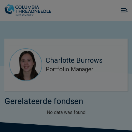
Skip to main content
M
m
o
Charlotte Burrows
Portfolio Manager
Gerelateerde fondsen
No data was found