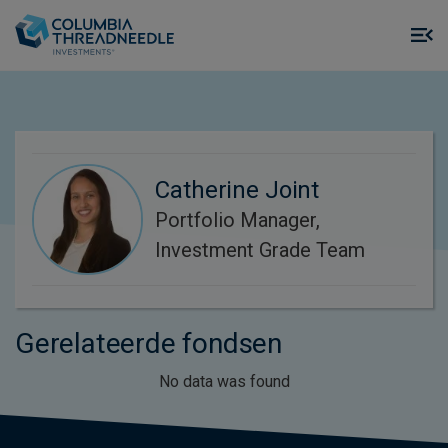
Skip to main content
M
m
o
Catherine Joint
Portfolio Manager,
Investment Grade Team
Gerelateerde fondsen
No data was found