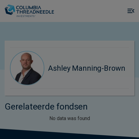
Skip to main content
M
m
o
Ashley Manning-Brown
Gerelateerde fondsen
No data was found