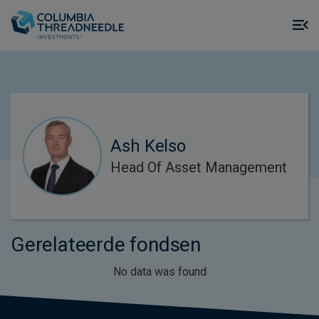
Skip to main content
M
m
o
Ash Kelso
Head Of Asset Management
Gerelateerde fondsen
No data was found