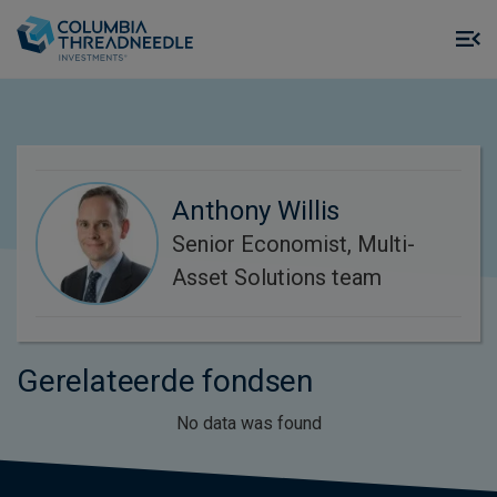
Skip to main content
M
m
o
Anthony Willis
Senior Economist, Multi-
Asset Solutions team
Gerelateerde fondsen
No data was found