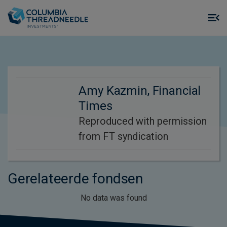
Skip to main content
M
m
o
Amy Kazmin, Financial
Times
Reproduced with permission
from FT syndication
Gerelateerde fondsen
No data was found