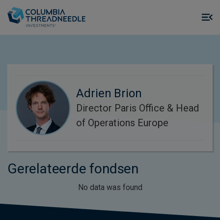
Skip to main content
M
m
o
Adrien Brion
Director Paris Office & Head
of Operations Europe
Gerelateerde fondsen
No data was found