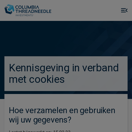
Skip to main content
M
m
o
true
Kennisgeving in verband
met cookies
Hoe verzamelen en gebruiken
wij uw gegevens?