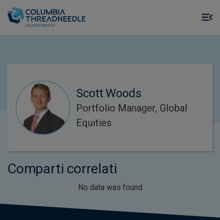
Skip to main content
M
m
o
Scott Woods
Portfolio Manager, Global
Equities
Comparti correlati
No data was found