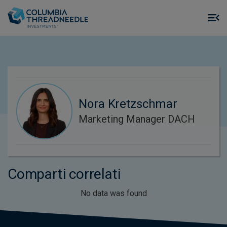
Skip to main content
M
m
o
Nora Kretzschmar
Marketing Manager DACH
Comparti correlati
No data was found