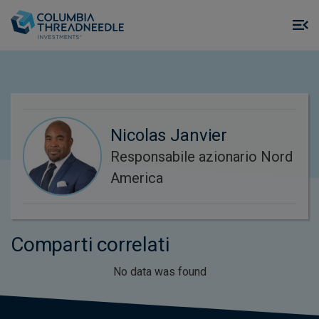
Skip to main content
M
m
o
Nicolas Janvier
Responsabile azionario Nord
America
Comparti correlati
No data was found