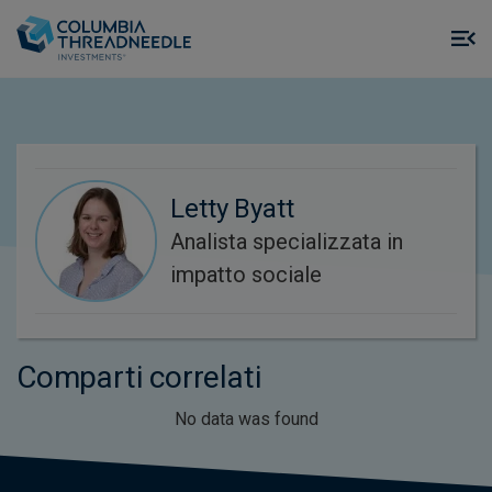
Skip to main content
M
m
o
Letty Byatt
Analista specializzata in
impatto sociale
Comparti correlati
No data was found