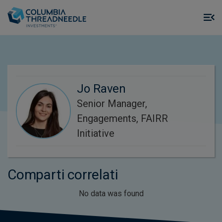
Skip to main content
M
m
o
Jo Raven
Senior Manager,
Engagements, FAIRR
Initiative
Comparti correlati
No data was found