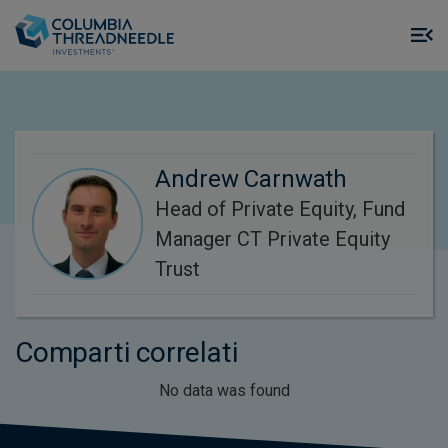
Skip to main content
M
m
o
Andrew Carnwath
Head of Private Equity, Fund
Manager CT Private Equity
Trust
Comparti correlati
No data was found