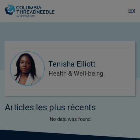
Skip to main content
M
m
o
Tenisha Elliott
Health & Well-being
Articles les plus récents
No data was found