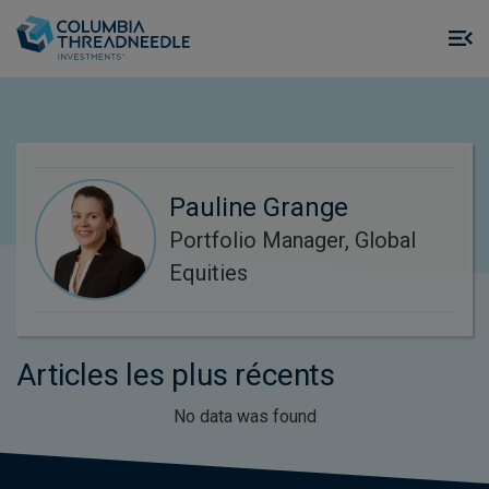
Skip to main content
M
m
o
Pauline Grange
Portfolio Manager, Global
Equities
Articles les plus récents
No data was found