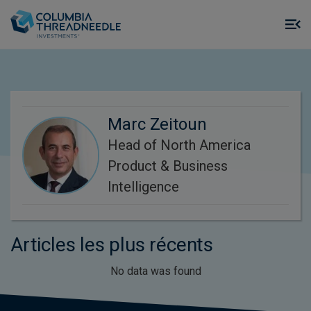
Skip to main content
M
m
o
Marc Zeitoun
Head of North America
Product & Business
Intelligence
Articles les plus récents
No data was found