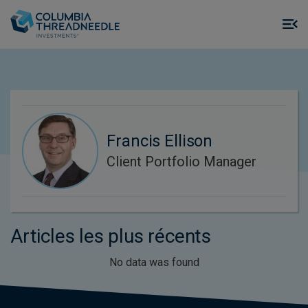
Skip to main content
M
m
o
Francis Ellison
Client Portfolio Manager
Articles les plus récents
No data was found