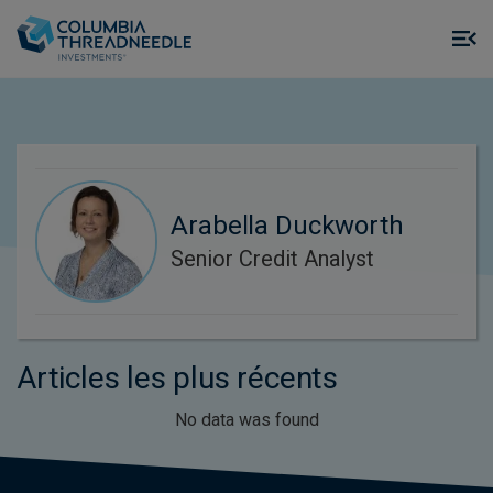
Skip to main content
M
m
o
Arabella Duckworth
Senior Credit Analyst
Articles les plus récents
No data was found