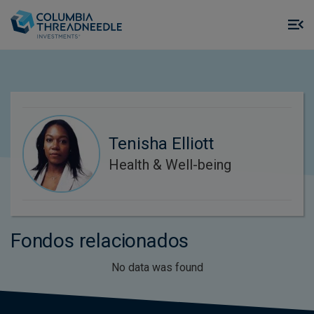
Skip to main content
M
m
o
Tenisha Elliott
Health & Well-being
Fondos relacionados
No data was found