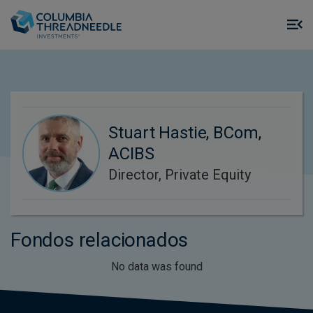
Skip to main content
M
m
o
Stuart Hastie, BCom,
ACIBS
Director, Private Equity
Fondos relacionados
No data was found