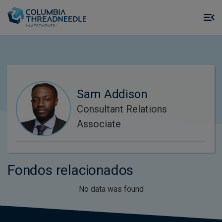
Skip to main content
M
m
o
Sam Addison
Consultant Relations
Associate
Fondos relacionados
No data was found