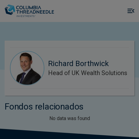
Skip to main content
M
m
o
Richard Borthwick
Head of UK Wealth Solutions
Fondos relacionados
No data was found