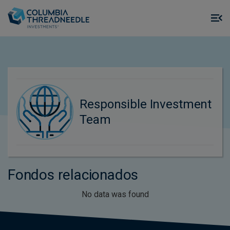
Skip to main content
M
m
o
Responsible Investment
Team
Fondos relacionados
No data was found