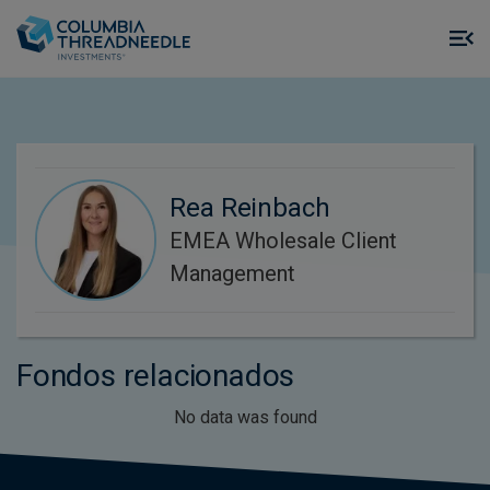
Skip to main content
M
m
o
Rea Reinbach
EMEA Wholesale Client
Management
Fondos relacionados
No data was found