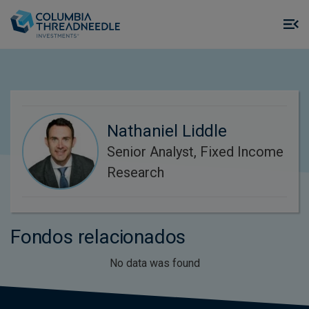
Skip to main content
M
m
o
Nathaniel Liddle
Senior Analyst, Fixed Income
Research
Fondos relacionados
No data was found