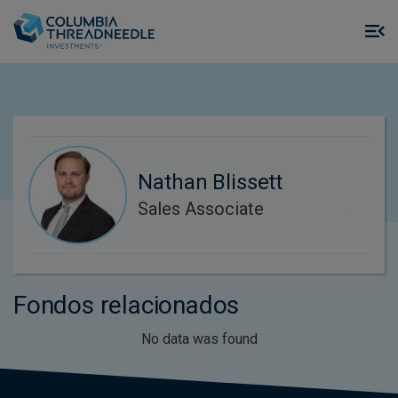
Skip to main content
M
m
o
Nathan Blissett
Sales Associate
Fondos relacionados
No data was found