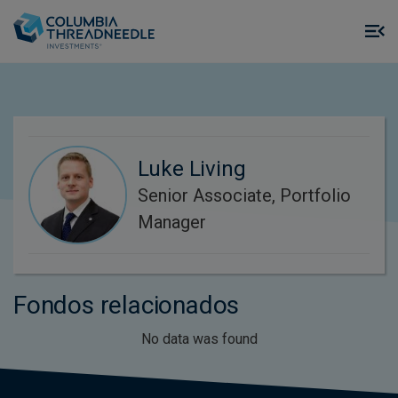
Skip to main content
M
m
o
Luke Living
Senior Associate, Portfolio
Manager
Fondos relacionados
No data was found