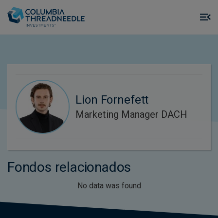
Skip to main content
M
m
o
Lion Fornefett
Marketing Manager DACH
Fondos relacionados
No data was found