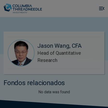
Skip to main content
M
m
o
Jason Wang, CFA
Head of Quantitative
Research
Fondos relacionados
No data was found