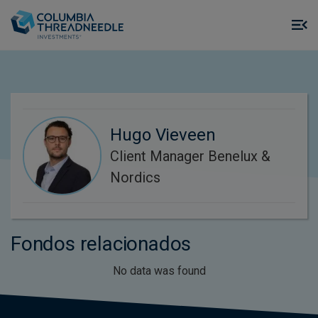
Skip to main content
M
m
o
Hugo Vieveen
Client Manager Benelux &
Nordics
Fondos relacionados
No data was found