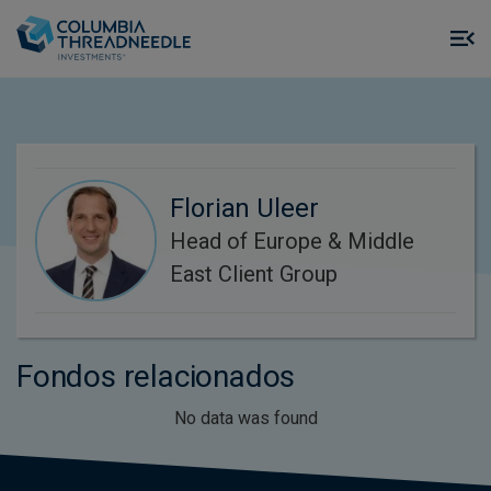
Skip to main content
M
m
o
Florian Uleer
Head of Europe & Middle
East Client Group
Fondos relacionados
No data was found