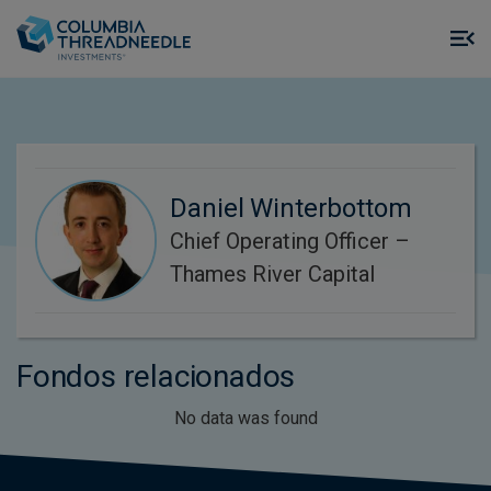
Skip to main content
M
m
o
Daniel Winterbottom
Chief Operating Officer –
Thames River Capital
Fondos relacionados
No data was found