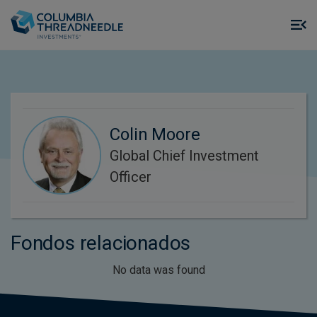
Skip to main content
M
m
o
Colin Moore
Global Chief Investment
Officer
Fondos relacionados
No data was found