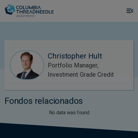
Skip to main content
M
m
o
Christopher Hult
Portfolio Manager,
Investment Grade Credit
Fondos relacionados
No data was found