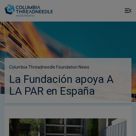
Skip to main content
M
m
o
Columbia Threadneedle Foundation News
La Fundación apoya A
LA PAR en España