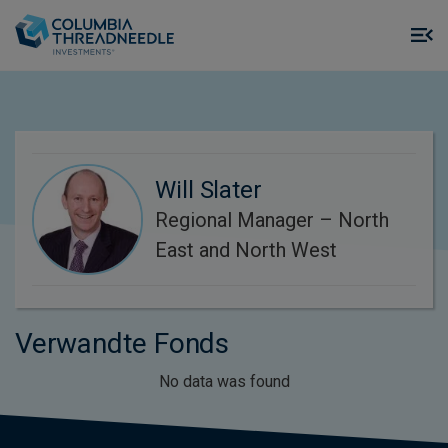
Skip to main content
M
m
o
Will Slater
Regional Manager – North
East and North West
Verwandte Fonds
No data was found