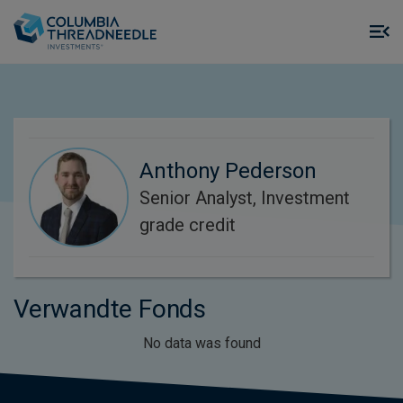
Skip to main content
M
m
o
Anthony Pederson
Senior Analyst, Investment
grade credit
Verwandte Fonds
No data was found